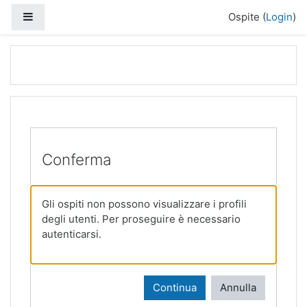
Vai al contenuto principale
Pannello laterale
Ospite (
Login
)
Conferma
Gli ospiti non possono visualizzare i profili
degli utenti. Per proseguire è necessario
autenticarsi.
Continua
Annulla