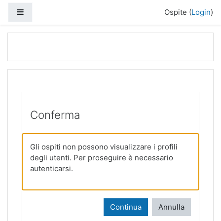
Vai al contenuto principale
Pannello laterale
Ospite (
Login
)
Conferma
Gli ospiti non possono visualizzare i profili
degli utenti. Per proseguire è necessario
autenticarsi.
Continua
Annulla