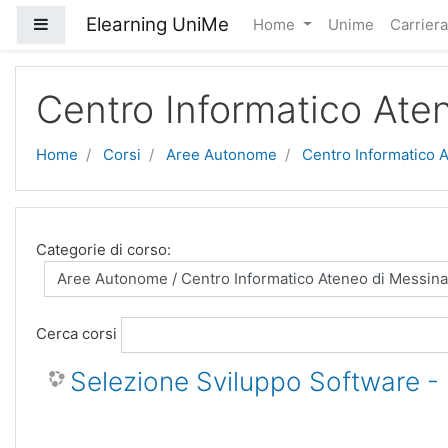
Vai al contenuto principale
Elearning UniMe
Pannello laterale
Home
Unime
Carrier
Centro Informatico Ate
Home
Corsi
Aree Autonome
Centro Informatico 
Categorie di corso:
Cerca corsi
Selezione Sviluppo Software - 