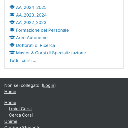
AA_2024_2025
AA_2023_2024
AA_2022_2023
Formazione del Personale
Aree Autonome
Dottorati di Ricerca
Master & Corsi di Specializzazione
Tutti i corsi
...
Non sei collegato. (
Login
)
Home
Home
I miei Corsi
Cerca Corsi
Unime
Carriera Studente