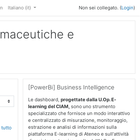
in
Italiano ‎(it)‎
Non sei collegato. (
Login
)
armaceutiche e
Salta [PowerBi] Business Intelligence
[PowerBi] Business Intelligence
Le dashboard,
progettate dalla U.Op. E-
learning del CIAM
,
sono
uno strumento
specializzato che fornisce un modo interattivo
e centralizzato di misurazione, monitoraggio,
estrazione e analisi di informazioni sulla
 tutto
piattaforma E-learning di Ateneo e sull'attività