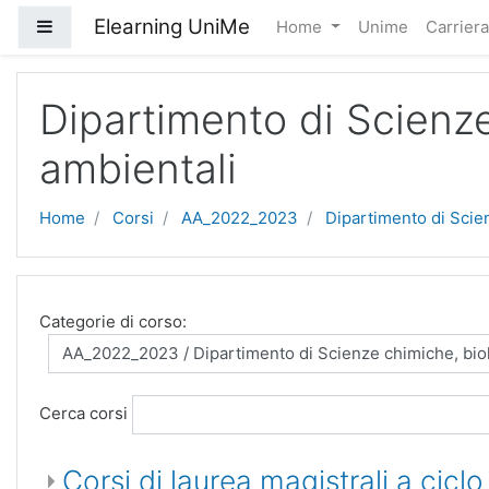
Vai al contenuto principale
Elearning UniMe
Pannello laterale
Home
Unime
Carrier
Dipartimento di Scienz
ambientali
Home
Corsi
AA_2022_2023
Dipartimento di Scie
Categorie di corso:
Cerca corsi
Corsi di laurea magistrali a ciclo