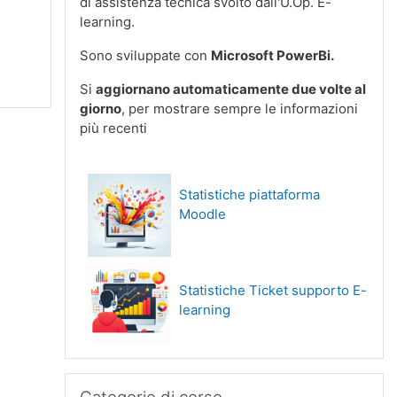
di assistenza tecnica svolto dall'U.Op. E-
learning.
Sono sviluppate con
Microsoft PowerBi.
Si
aggiornano automaticamente due volte al
giorno
, per mostrare sempre le informazioni
più recenti
Statistiche piattaforma
Moodle
Statistiche Ticket supporto E-
learning
Salta Categorie di corso