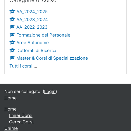
Categorie di corso
AA_2024_2025
AA_2023_2024
AA_2022_2023
Formazione del Personale
Aree Autonome
Dottorati di Ricerca
Master & Corsi di Specializzazione
Tutti i corsi
...
Non sei collegato. (
Login
)
Home
Home
I miei Corsi
Cerca Corsi
Unime