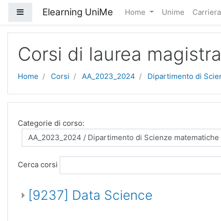
Vai al contenuto principale
Elearning UniMe
Pannello laterale
Home
Unime
Carrier
Corsi di laurea magistra
Home
Corsi
AA_2023_2024
Dipartimento di Scie
Categorie di corso:
Cerca corsi
[9237] Data Science