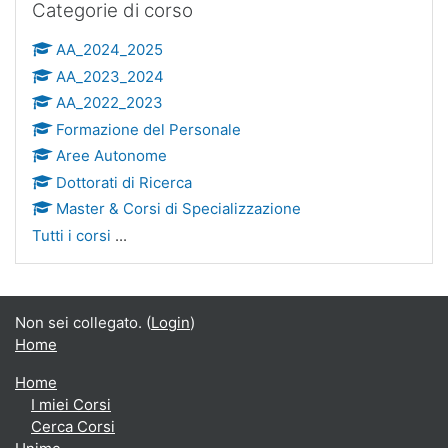
Categorie di corso
AA_2024_2025
AA_2023_2024
AA_2022_2023
Formazione del Personale
Aree Autonome
Dottorati di Ricerca
Master & Corsi di Specializzazione
Tutti i corsi
...
Non sei collegato. (
Login
)
Home
Home
I miei Corsi
Cerca Corsi