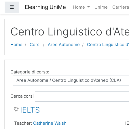
Vai al contenuto principale
Elearning UniMe
Pannello laterale
Home
Unime
Carrier
Centro Linguistico d'A
Home
Corsi
Aree Autonome
Centro Linguistico d
Categorie di corso:
Cerca corsi
IELTS
Teacher:
Catherine Walsh
I